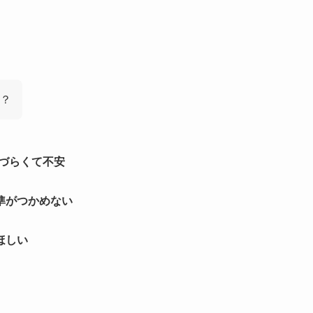
？
しづらくて不安
準がつかめない
ほしい