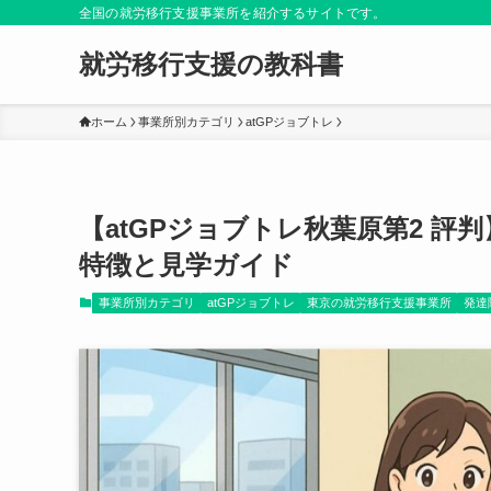
全国の就労移行支援事業所を紹介するサイトです。
就労移行支援の教科書
ホーム
事業所別カテゴリ
atGPジョブトレ
【atGPジョブトレ秋葉原第2 
特徴と見学ガイド
事業所別カテゴリ
atGPジョブトレ
東京の就労移行支援事業所
発達