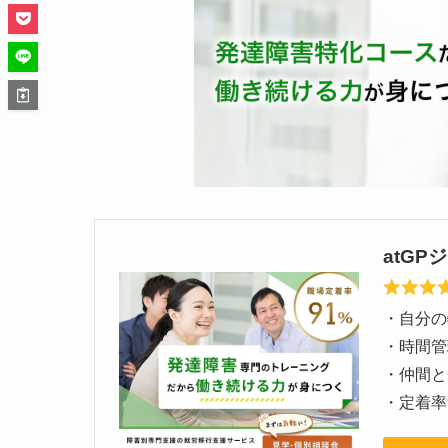
atG
・自分の
・時間管
・仲間と
・定着率